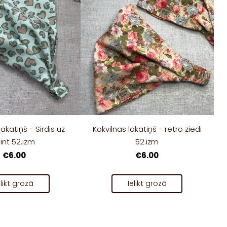
lakatiņš - Sirdis uz
Kokvilnas lakatiņš - retro ziedi
int 52.izm
52.izm
€6.00
€6.00
elikt grozā
Ielikt grozā