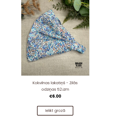
Kokvilnas lakatiņš - Zilās
odziņas 52.izm
€6.00
Ielikt grozā