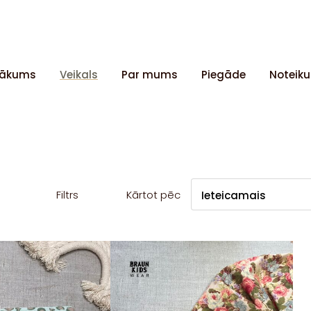
ākums
Veikals
Par mums
Piegāde
Noteik
Filtrs
Kārtot pēc