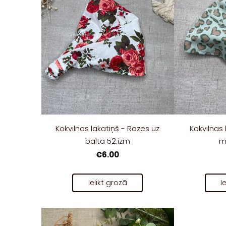
Kokvilnas lakatiņš - Rozes uz
Kokvilnas 
balta 52.izm
m
€6.00
Ielikt grozā
I