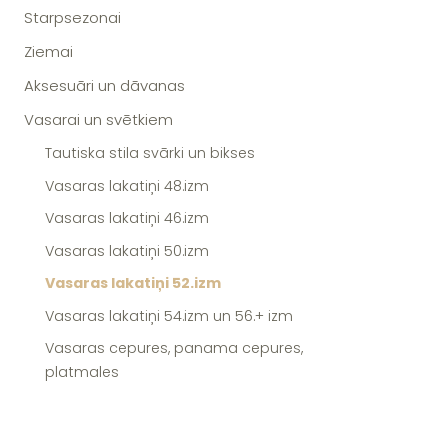
Starpsezonai
Ziemai
Aksesuāri un dāvanas
Vasarai un svētkiem
Tautiska stila svārki un bikses
Vasaras lakatiņi 48.izm
Vasaras lakatiņi 46.izm
Vasaras lakatiņi 50.izm
Vasaras lakatiņi 52.izm
Vasaras lakatiņi 54.izm un 56.+ izm
Vasaras cepures, panama cepures,
platmales