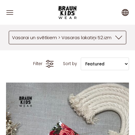
Vasarai un svētkiem > Vasaras lakatiņi 52.izm
Filter
Sort by