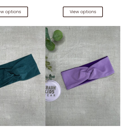
ew options
View options