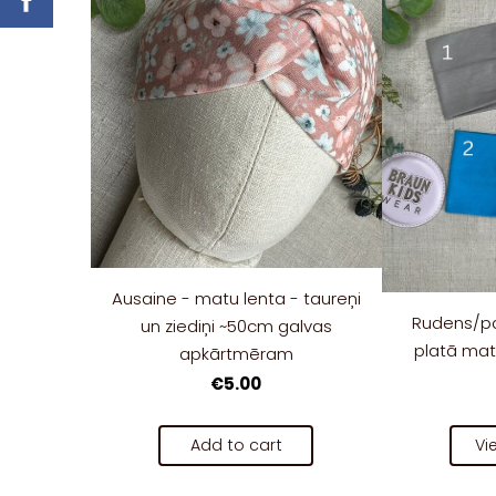
Ausaine - matu lenta - taureņi
Rudens/pa
un ziediņi ~50cm galvas
platā mat
apkārtmēram
€5.00
Add to cart
Vi