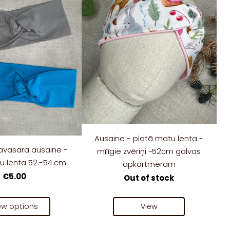
Ausaine - platā matu lenta -
vasara ausaine -
mīlīgie zvēriņi ~52cm galvas
u lenta 52.-54.cm
apkārtmēram
€5.00
Out of stock
ew options
View