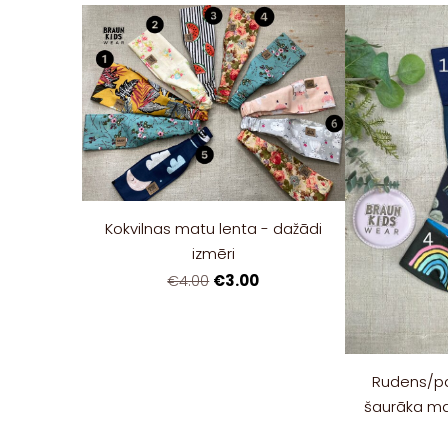
Kokvilnas matu lenta - dažādi
izmēri
€3.00
€4.00
Rudens/pa
šaurāka ma