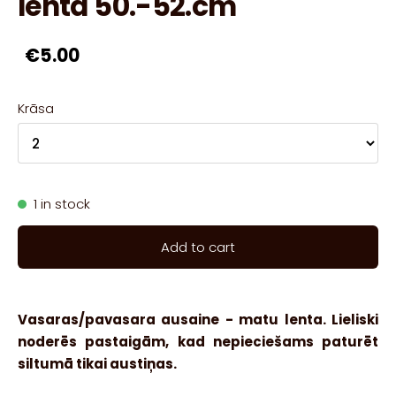
lenta 50.-52.cm
€5.00
Krāsa
1 in stock
Add to cart
Vasaras/pavasara ausaine - matu lenta. Lieliski
noderēs pastaigām, kad nepieciešams paturēt
siltumā tikai austiņas.