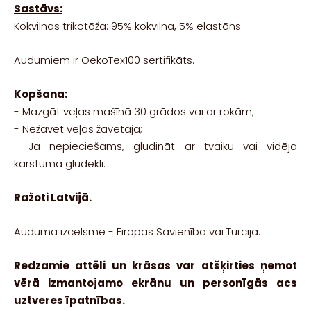
Sastāvs:
Kokvilnas trikotāža: 95% kokvilna, 5% elastāns.
Audumiem ir OekoTex100 sertifikāts.
Kopšana:
-
Mazgāt veļas mašīnā 30 grādos vai ar rokām;
-
Nežāvēt veļas žāvētājā;
- Ja nepieciešams, g
ludināt ar tvaiku vai vidēja
karstuma gludekli.
Ražoti Latvijā.
Auduma izcelsme - Eiropas Savienība vai Turcija.
Redzamie attēli un krāsas var atšķirties ņemot
vērā izmantojamo ekrānu un personīgās acs
uztveres īpatnības.