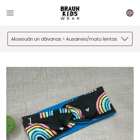
Aksesuāri un dāvanas > Ausaines/matu lentas