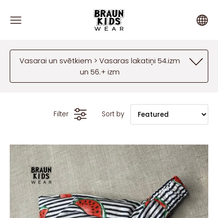
Vasarai un svētkiem > Vasaras lakatiņi 54.izm
un 56.+ izm
Filter
Sort by