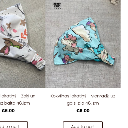
 lakatiņš - Zaķi un
Kokvilnas lakatiņš - vienradži uz
uz balta 48.izm
gaiši zila 48.izm
€6.00
€6.00
dd to cart
Add to cart