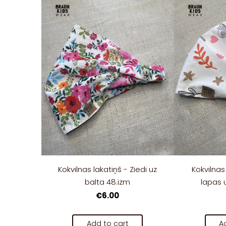
Kokvilnas lakatiņš - Ziedi uz
Kokvilnas
balta 48.izm
lapas 
€6.00
Add to cart
A