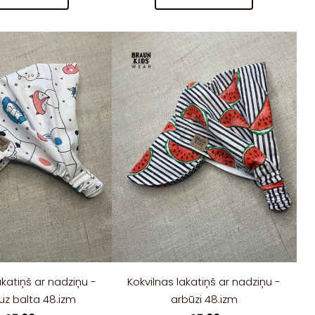
akatiņš ar nadziņu -
Kokvilnas lakatiņš ar nadziņu -
 uz balta 48.izm
arbūzi 48.izm