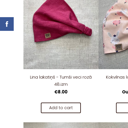
Lina lakatiņš - Tumši veci rozā
Kokvilnas l
48.izm
€8.00
Ou
Add to cart