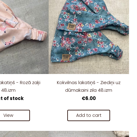
akatiņš - Rozā zaķi
Kokvilnas lakatiņš - Ziediņi uz
48.izm
dūmakaini zila 48.izm
t of stock
€6.00
View
Add to cart