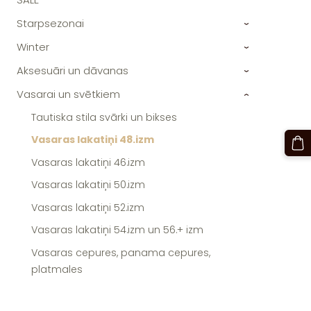
Starpsezonai
›
Winter
›
Aksesuāri un dāvanas
›
Vasarai un svētkiem
›
Tautiska stila svārki un bikses
Vasaras lakatiņi 48.izm
Vasaras lakatiņi 46.izm
Vasaras lakatiņi 50.izm
Vasaras lakatiņi 52.izm
Vasaras lakatiņi 54.izm un 56.+ izm
Vasaras cepures, panama cepures,
platmales