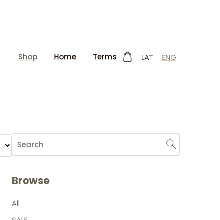
Shop
Home
Terms
LAT
ENG
Browse
All
SALE