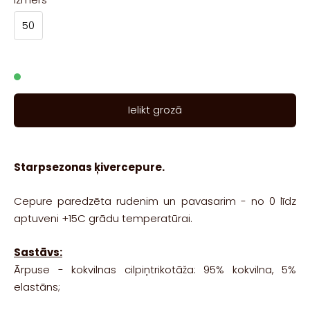
50
Ielikt grozā
Starpsezonas ķivercepure.
Cepure paredzēta rudenim un pavasarim - no 0 līdz
aptuveni +15C grādu temperatūrai.
Sastāvs:
Ārpuse - kokvilnas cilpiņtrikotāža: 95% kokvilna, 5%
elastāns;