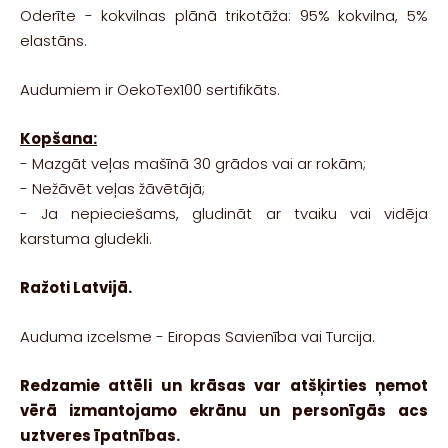
Oderīte - kokvilnas plānā trikotāža: 95% kokvilna, 5%
elastāns.
Audumiem ir OekoTex100 sertifikāts.
Kopšana:
-
Mazgāt veļas mašīnā 30 grādos vai ar rokām;
-
Nežāvēt veļas žāvētājā;
- Ja nepieciešams, g
ludināt ar tvaiku vai vidēja
karstuma gludekli.
Ražoti Latvijā.
Auduma izcelsme - Eiropas Savienība vai Turcija.
Redzamie attēli un krāsas var atšķirties ņemot
vērā izmantojamo ekrānu un personīgās acs
uztveres īpatnības.