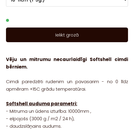
Ielikt grozā
Vēju un mitrumu necaurlaidīgi Softshell cimdi
bērniem.
Cimdi paredzēti rudenim un pavasarim - no 0 līdz
apmēram +15C grādu temperatūrai.
Softshell auduma parametri:
- Mitruma un ūdens izturība: 10000mm ,
- elpojošs (3000 g / m2 / 24 h),
- daudzslāņains audums.