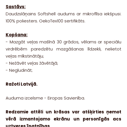
Sastāvs:
Daudzslāņains Softshell audums ar mikroflīsa iekšpusi:
100% poliesters. OekoTex100 sertifikāts.
Kopšana:
-
Mazgāt veļas mašīnā 30 grādos, vēlams ar speciālu
virdrēbēm paredzētu mazgāšanas līdzekli, n
elietot
veļas mīkstinātāju;
-
Nežāvēt veļas žāvētājā;
-
Negludināt;
Ražoti Latvijā.
Auduma izcelsme - Eiropas Savienība.
Redzamie attēli un krāsas var atšķirties ņemot
vērā izmantojamo ekrānu un personīgās acs
uztveres īpatnības.