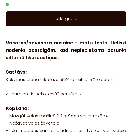
Ielikt grozā
Vasaras/pavasara ausaine - matu lenta. Lieliski
noderēs pastaigām, kad nepieciešams paturēt
siltumā tikai austiņas.
Sastāvs:
Kokvilnas plānā trikotāža: 95% kokvilna, 5% elastāns.
Audumiem ir OekoTex100 sertifikāts.
Kopšana:
-
Mazgāt veļas mašīnā 30 grādos vai ar rokām;
-
Nežāvēt veļas žāvētājā;
- Ja nepieciešams, g
ludināt ar tvaiku vai vidēja