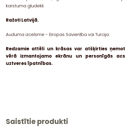
karstuma gludekli.
Ražoti Latvijā.
Auduma izcelsme - Eiropas Savienība vai Turcija.
Redzamie attēli un krāsas var atšķirties ņemot
vērā izmantojamo ekrānu un personīgās acs
uztveres īpatnības.
Saistītie produkti